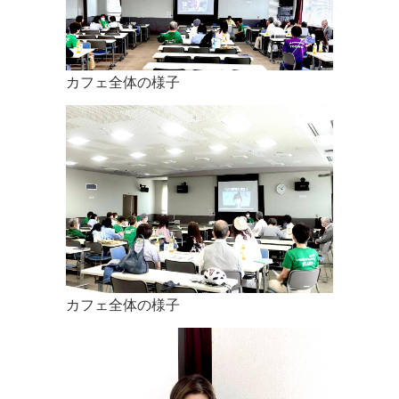
インは初めてという方も多かったと思いますが、新しい楽し
みになったという声も聞こえてきています。 安心して安全に
カフェを行うのが第一ですので、残念ながら今の状況ではリ
アルカフェを行うのは難しく、まだしばらくの間はオンライ
カフェ全体の様子
ンカフェが主体となりますが、感染が落ち着き次第また皆さ
まにお会いして話ができるようになることを心待ちにしてお
ります。 皆さまのご健康とご多幸を心よりお祈りいたしてお
ります。 今年もよろしくお願いいたします。
まちなかメデイカルカフェ
in 宇都宮
代表 平林かおる
2020.12.20
クリスマスカフェより「メリークリスマス！」
カフェ全体の様子
2020.05.10
スタッフよりビデオレターをお届けします。皆さんとお会い
できる日を心より楽しみにしております。
2020.05.03