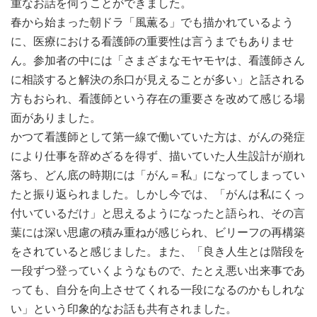
重なお話を伺うことができました。
2016.12.18
春から始まった朝ドラ「風薫る」でも描かれているよう
12月のまちなかメディカルカフェはクリスマス会も開催お楽
しみに！
に、医療における看護師の重要性は言うまでもありませ
ん。参加者の中には「さまざまなモヤモヤは、看護師さん
2016.11.26
に相談すると解決の糸口が見えることが多い」と話される
関連催し物：「歌の会」が 11／26と来年1月28日の予定で開
方もおられ、看護師という存在の重要さを改めて感じる場
催されます。場所はがんセンター「患者サロン」です
面がありました。
2016.11.10
かつて看護師として第一線で働いていた方は、がんの発症
READYFORにご寄付下さった方々のお名前を掲載しました。
により仕事を辞めざるを得ず、描いていた人生設計が崩れ
落ち、どん底の時期には「がん＝私」になってしまってい
たと振り返られました。しかし今では、「がんは私にくっ
付いているだけ」と思えるようになったと語られ、その言
葉には深い思慮の積み重ねが感じられ、ビリーフの再構築
をされていると感じました。また、「良き人生とは階段を
一段ずつ登っていくようなもので、たとえ悪い出来事であ
っても、自分を向上させてくれる一段になるのかもしれな
い」という印象的なお話も共有されました。