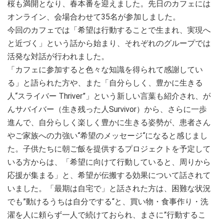
桜も満開となり、春本番を迎えました。先日のカフェには
オンライン、会場合わせて35名が参加しました。
今回のカフェでは「希望は行動することで生まれ、実現へ
と近づく」という話から始まり、それぞれのグループでは
活発な対話が行われました。
「カフェに参加すると色々な知識を得られて感謝してい
る」と語られた方や、また「自分らしく、豊かに生きる
人“スライバー Thriver”」という新しい言葉も紹介され、が
んサバイバー（生き残った人Survivor）から、さらに一歩
進んで、自分らしく楽しく豊かに生きる姿勢が、患者さん
やご家族への力強い“希望のメッセージ“になると感じまし
た。子供たちに朝ご飯を提供するプロジェクトを予定して
いる方からは、「希望に向けて行動していると、周りから
応援が集まる」と、希望が伝搬する効果について話されて
いました。「最期は自宅で」と話された方は、困難な状況
でも”動けるうちは自分でする“と、買い物・食事作り・洗
濯を人に頼らず一人で続けておられ、まさに”行動するこ