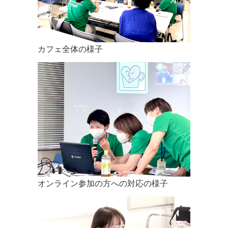
8月のカフェはオンラインに変更になりました
2022.07.11
第10回がん哲学外来市民学会栃木大会でご紹介させて頂い
カフェ全体の様子
た、全国のカフェのビデオです
2022.06.26
＜＜大切なお知らせ＞＞ 第10回がん哲学外来市民学会栃木大
会の受付締切は6月30日となります。お申込みをお考えの方
はお早めにお願いいたします。 尚、当日、会場参加の方の為
に若干数のお席はご用意しております。
2022.05.02
第10回がん哲学外来市民学会 栃木大会の参加申込みが開始
されました。沢山のご参加をお待ちしております。
オンライン参加の方への対応の様子
2022.01.28
「第10回がん哲学外来市民学会 栃木大会」開催のお知らせ
とご寄付のお願いをイベントページに掲載いたしました。