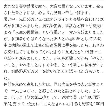
フェ＋勉強会、勿論カフェのみでも大丈夫です。参加の際に
大きな災害や酷暑が続き、大変な夏となっています。被災
ご希望をお伝えください。 13：00-15：00 通常のカフェ
された皆さまには、心よりお見舞い申し上げます。
15：00-16：00 勉強会
暑い中、先日のカフェにはオンラインと会場を合わせて28
2025.11.18
名が参加されました。病気や災害、事故など様々な喪失に
12月21日（13：00-16：00）のカフェは、クリスマスカフェ
よる「人生の再構築」という重いテーマから始まりました
として開催します。 13：00-15：00；通常のカフェ 15：00-
が、参加者からは亡くなった友人との思い出として“入院
16：00；クリスマス会 ミニコンサート、スイーツと美味しい
中に病院の屋上で上空の自衛隊機に手を振ったら、わざわ
コーヒーのサービス、プレゼント交換、サプライズのお楽し
み、などなど盛り沢山です。参加される方はお一人500円前
ざ旋回して手を振ってくれたように見えたと”いうほっこ
後のクリスマスプレゼントをご持参ください。皆さんと楽し
り話へと進みました。また、がんを経験してから「やりた
いひとときを過ごせることを、スタッフ一同楽しみにお待ち
いこと、やれることはすぐやる」という新しい信念が生ま
しております。
れ、釧路湿原でカヌーを漕いできたと語られた方もいまし
た。
2025.08.30
9月のカフェは20日(土)、21日(日)、「リレー・フォー・ライ
仲間を求めて参加した方は、同じ病気を持つ人と話すこと
フ・ジャパン 2025 とちぎ」の中での開催になります。申し
で「一人じゃない」と感じられたと話されました。さら
込みは必要ありません。直接会場にお越しください。テント
に、ほっこり話の第二弾として、道端で美しい“100円野
の場所は受付でお聞きになってください。 場所；壬生町総合
菜”を売っていた方に「こんなきれいな手作り野菜を100円
公園 陸上競技場 カフェ開催時間; 20日（12：00-17：00)、