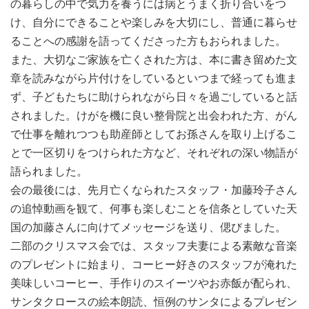
の暮らしの中で気力を養うには病とうまく折り合いをつ
け、自分にできることや楽しみを大切にし、普通に暮らせ
ることへの感謝を語ってくださった方もおられました。
また、大切なご家族を亡くされた方は、本に書き留めた文
章を読みながら片付けをしているといつまで経っても進ま
ず、子どもたちに助けられながら日々を過ごしていると話
されました。けがを機に良い整骨院と出会われた方、がん
で仕事を離れつつも助産師としてお孫さんを取り上げるこ
とで一区切りをつけられた方など、それぞれの深い物語が
語られました。
会の最後には、先月亡くなられたスタッフ・加藤玲子さん
の追悼動画を観て、何事も楽しむことを信条としていた天
国の加藤さんに向けてメッセージを送り、偲びました。
二部のクリスマス会では、スタッフ夫妻による素敵な音楽
のプレゼントに始まり、コーヒー好きのスタッフが淹れた
美味しいコーヒー、手作りのスイーツやお赤飯が配られ、
サンタクロースの絵本朗読、恒例のサンタによるプレゼン