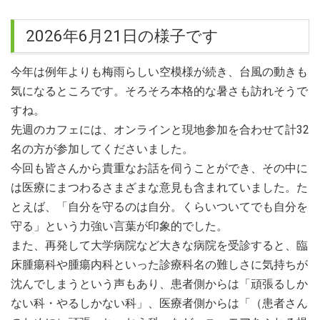
なりますよう祈念しております。 今年もよろしくお願いいた
します。 まちなかメディカルカフェ in 宇都宮 代表 平林
2026年6月21日の様子です
かおる
今年は例年よりも梅雨らしい空模様が続き、台風の動きも
2021.10.29
11月28日のカフェは「ハイブリッド」開催です。会場は宇都
気になるところです。そろそろ本格的な暑さも訪れそうで
宮市総合福祉センターに変更になりましたのでご注意下さ
すね。
い。
先週のカフェには、オンラインと現地参加を合わせて計32
名の方が参加してくださいました。
2021.09.18
Web開催のリレーフォーライフの中で、動画でカフェの様子
今回も皆さんから貴重なお話を伺うことができ、その中に
が流れました
は医療にまつわるさまざまな意見も含まれていました。た
とえば、「自分を守るのは自分。くらいついてでも自分を
2021.09.10
守る」という力強い言葉が印象的でした。
今月18日のカフェの様子を、短く編集して、同日のリレーフ
ォーライフジャパンとちぎでその映像を流して頂くことにな
また、再発して大学病院など大きな病院を受診すると、臨
りました。カフェへのご参加はもちろん、リレーの方も是非
床腫瘍科や腫瘍内科といった診療科名の難しさに気持ちが
ご覧になって下さい。共に事前申し込みが必要です。 リレー
沈んでしまうという声もあり、患者側からは「頑張るしか
の事前登録の方法は以下の通りです。 ↓↓ 今年のリレーフォー
ない科・やるしかない科」、医療者側からは「（患者さん
ライフジャパンとちぎはWeb開催になりました。 ９月18日