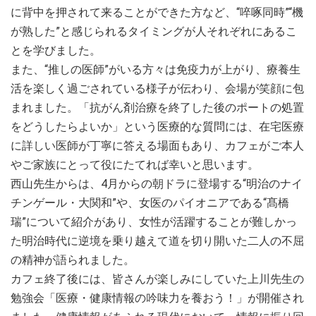
に背中を押されて来ることができた方など、“啐啄同時”“機
が熟した”と感じられるタイミングが人それぞれにあるこ
とを学びました。
また、“推しの医師”がいる方々は免疫力が上がり、療養生
活を楽しく過ごされている様子が伝わり、会場が笑顔に包
まれました。「抗がん剤治療を終了した後のポートの処置
をどうしたらよいか」という医療的な質問には、在宅医療
に詳しい医師が丁寧に答える場面もあり、カフェがご本人
やご家族にとって役にたてれば幸いと思います。
西山先生からは、4月からの朝ドラに登場する“明治のナイ
チンゲール・大関和”や、女医のパイオニアである“髙橋
瑞”について紹介があり、女性が活躍することが難しかっ
た明治時代に逆境を乗り越えて道を切り開いた二人の不屈
の精神が語られました。
カフェ終了後には、皆さんが楽しみにしていた上川先生の
勉強会「医療・健康情報の吟味力を養おう！」が開催され