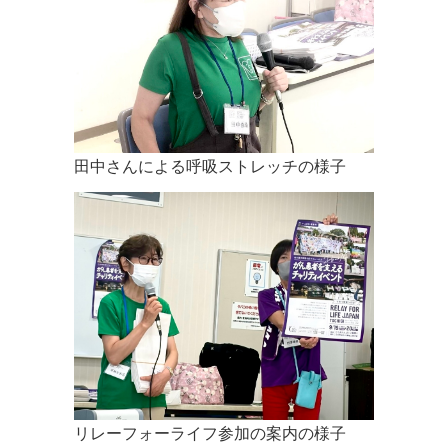
2022.01.19
1月23日のカフェはオンラインに変更になりました。
2022.01.13
年頭のご挨拶 皆さま 明けましておめでとうございます。 収
束に向うかに見えた新型コロナウイルス感染は、オミクロン
株の感染拡大により再び出口が見えなくなってきましたが、3
回目のワクチン接種も始まり、初めての飲み薬も承認され、
田中さんによる呼吸ストレッチの様子
withコロナで生きる術も備わってきたように思います。こう
した状況の中、昨年はオンラインでカフェを開催してきまし
たが11月にはオンラインと現地を繫いだハイブリッド開催を
久しぶりに行うことができ、会場でお会いした参加者の笑顔
に元気をいただきました。今年も感染状況を見ながらハイブ
リッドカフェを主体に開催していきたいと思っています。
今年の7月10日には「第10回がん哲学外来市民学会」を宇都
宮で開催させていただくことになっています。栃木県出身の
ノンフィクション作家 柳田 邦男さんを始め素晴らしい講師
の先生方にご講演いただく予定です。がん患者さんが病気で
あっても自分らしく生きることができるように、皆さまと一
緒に考える機会になればと思っています。多くの皆さまにご
リレーフォーライフ参加の案内の様子
参加いただければ幸いです。 今年が皆さまにとって良い年と