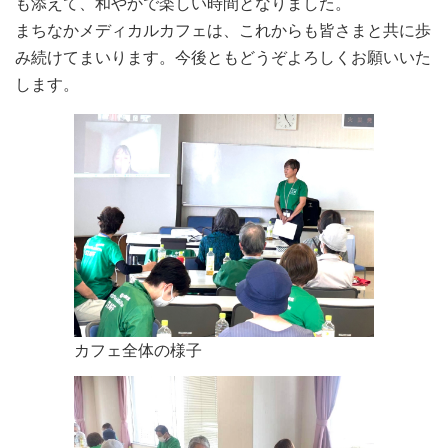
にて開催いたします。時間は変更ありません。お間違えのな
も添えて、和やかで楽しい時間となりました。
いようお越しください。皆さんのご参加をスタッフ一同お待
まちなかメディカルカフェは、これからも皆さまと共に歩
ち申し上げております。
み続けてまいります。今後ともどうぞよろしくお願いいた
します。
2018.09.03
リレーフォーライフとちぎのタイムスケジュールです。 サバ
イバーの方はサバイバーズラップにどうぞご参加下さい。一
緒に歩きましょう！9月8日（土）12時までにお集まりくださ
い。 沢山のご参加をお待ちしております。
2018.08.26
9月のメディカルカフェの会場はリレーフォーライフジャパン
とちぎ内です。 9/8 (土) 12:00-16:00 9/9 (日) 9:00-11:00 上記
時間内で予約なしでご参加頂けます。
2018.04.22
カフェ全体の様子
4月22日は、まちなかメディカルカフェin宇都宮 ５周年記念
講演会を開催致します。講師はお馴染みの樋野興夫先生、そ
して今回は臨床宗教師の住職、金田諦應先生です。 場所：
栃木県総合文化センター特別会議室 時間： 13：00-16:00 申
込み不要、入場無料、定員200名 皆様のご参加をお待ちして