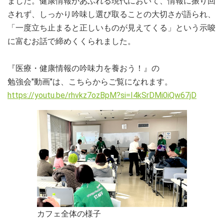
ました。健康情報があふれる現代において、情報に振り回
されず、しっかり吟味し選び取ることの大切さが語られ、
「一度立ち止まると正しいものが見えてくる」という示唆
に富むお話で締めくくられました。
『医療・健康情報の吟味力を養おう！』の
勉強会"動画"は、こちらからご覧になれます。
https://youtu.be/rhvkz7ozBpM?si=I4kSrDMi0iQw67jD
カフェ全体の様子