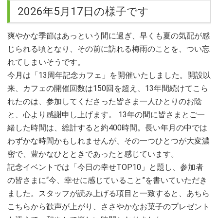
facebookにて発表させて頂きます。 ご理解、ご協力心より感
2026年5月17日の様子です
謝申し上げます。
爽やかな季節はあっという間に過ぎ、早くも夏の気配が感
2019.11.25
じられる頃となり、その前に訪れる梅雨のことを、つい忘
12月15日のカフェはクリスマス会です。可能な方は500円程
度のプレゼントをご持参ください。
れてしまいそうです。
今月は「13周年記念カフェ」を開催いたしました。開設以
2019.03.25
来、カフェの開催回数は150回を超え、13年間続けてこら
4月21日のカフェは6周年記念イベントです 10:00-11:25 第1
れたのは、参加してくださった皆さま一人ひとりのお陰
部 通常カフェ 11:45-13:00 第2部 記念イベント 演奏会＆
講演会 参加費は無料ですが、事前申込みが必要です。
と、心より感謝申し上げます。 13年の間に皆さまとご一
緒した時間は、総計すると約400時間。長い年月の中では
2018.12.06
わずかな時間かもしれませんが、その一つひとつが大変濃
12/16は毎年恒例のクリスマス会です。可能な方は500円程度
密で、豊かなひとときであったと感じています。
のプレゼントをご持参ください。 終了時刻は13時を予定して
おります。
記念イベントでは「今日の幸せTOP10」と題し、参加者
の皆さまに“今、幸せに感じていること”を書いていただき
2018.10.31
ました。スタッフが読み上げる項目と一致すると、あちら
「重要なお知らせ」 来月(11/25) のカフェより場所が変わり
こちらから歓声が上がり、ささやかなお菓子のプレゼント
ます。今後はCafe ink Blue (宇都宮市江野町9-8山崎ビル２F)