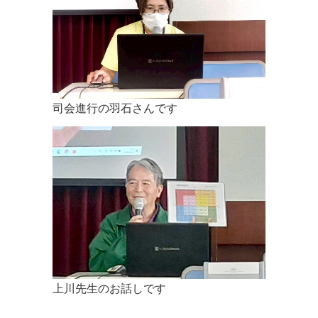
5月24日よりオンラインでカフェを再開いたします。みなさ
んとお会い出来ます事を楽しみにしております。
2020.03.05
＜重要なお知らせ＞ 4月19日に予定しておりました７周年記
念イベントですが、延期とさせて頂きます。楽しみにして下
さっていた皆様、大変申し訳ございません。
司会進行の羽石さんです
2020.03.04
＜重要なお知らせ＞ 3月22日のメディカルカフェですが、新
型コロナウィルス感染拡大を懸念しお休みとさせて頂きま
す。 楽しみにしていて下さった皆様、大変申し訳ございませ
ん。今後の予定は決まり次第ご連絡させて頂きます。 次回お
会い出来ます日を楽しみにしております。
2020.02.20
＜重要なお知らせ＞ 新型コロナウイルス感染症が拡大してい
る状況を受け、相談者さまの健康・安全面を第一に考慮した
結果、個人面談のみの開催とすることにいたしました。 お申
上川先生のお話しです
込みされた相談者さまには個別でメールもしくはお電話にて
確認させて頂きます。 今後に関しても決まり次第HPや