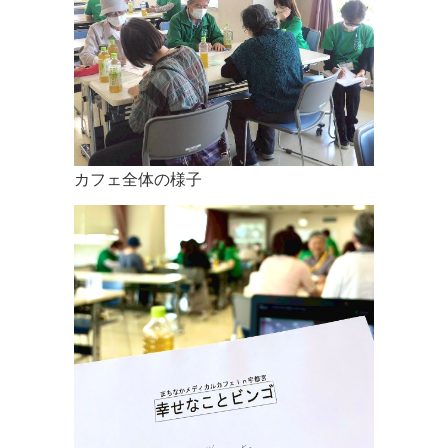
おります。
2017.11.27
12/17のメディカルカフェはクリスマス会です。通常より一
時間長い開催となります。プレゼント交換会をします。ご無
理のない範囲で500円程度のプレゼントをお持ち頂けますと
感謝です。手ぶらでも大丈夫です。
カフェ全体の様子
2017.08.28
次回のメディカルカフェはリレーフォーライフの会場になり
ます。2日間の開催となります。 9/16 (土) 12:00-16:00 9/17
(日) 9:00-11:00 @壬生町総合運動公園陸上競技場
2017.08.23
今年も記念カップ作りました。ご希望の方は1000円でご購入
いただけます。先着40名です。
2017.08.05
8月27日のまちなかメディカルカフェのクールダウンはリレ
ー・フォー・ライフの手形フラッグ作成をいたします。ご協