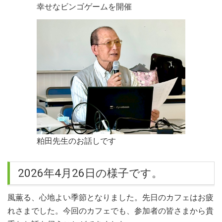
力お願いいたします。
幸せなビンゴゲームを開催
2017.04.24
４周年記念講演の記事が下野新聞に記載されました。 詳しく
は「メディア記載の紹介」をご覧ください。
2017.04.18
4/23に開催される「まちなかメディカルカフェ4周年記念講
演」は ”Ustream”でもご覧いただけます。 「まちなかメデ
ィカルカフェ」で検索してください。
2017.03.07
4月23日のカフェは4周年記念講演会！ 記念講演は、がんサバ
粕田先生のお話しです
イバーで読売新聞記者の本田麻由美さんを予定しています。
ハープ演奏もあります♫
2026年4月26日の様子です。
2017.01.19
１月のまちなかメディカルカフェ クールダウンは塩原温泉
病院病院長 森山俊男先生のフルート演奏を予定していま
風薫る、心地よい季節となりました。先日のカフェはお疲
す。お楽しみに！
れさまでした。今回のカフェでも、参加者の皆さまから貴