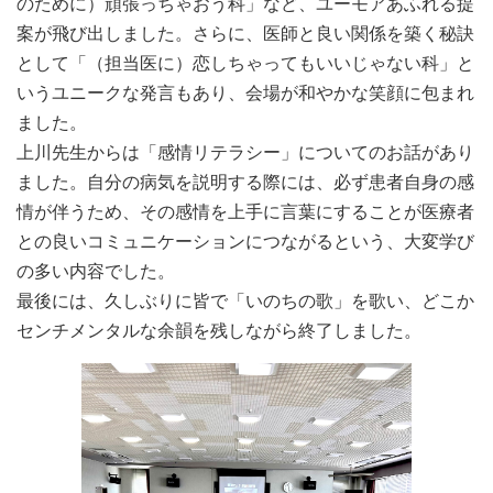
（土）16:00開幕です。 リレーはありませんがサバイバーズ
のために）頑張っちゃおう科」など、ユーモアあふれる提
トーク、ルミナリエセレモニー、みなさんからいただいたル
案が飛び出しました。さらに、医師と良い関係を築く秘訣
ミナリエは中継します。毎年参加されるチームフラッグの掲
として「（担当医に）恋しちゃってもいいじゃない科」と
示もします。まずはQRコードで登録してください。スマホや
いうユニークな発言もあり、会場が和やかな笑顔に包まれ
携帯でも登録できますが、あらかじめPCのメール受信ができ
ました。
るように設定しておいてください。皆さんのご参加を心より
お待ちしています。
上川先生からは「感情リテラシー」についてのお話があり
https://zoom.us/webinar/register/WN_n-
ました。自分の病気を説明する際には、必ず患者自身の感
aTz8GaRxaddt6DtPNkQA
情が伴うため、その感情を上手に言葉にすることが医療者
との良いコミュニケーションにつながるという、大変学び
2021.03.29
4月25日は8周年記念講演です。事前申し込みが必要になりま
の多い内容でした。
すのでご注意ください。 gancafetochigi2017@gmail.com
最後には、久しぶりに皆で「いのちの歌」を歌い、どこか
センチメンタルな余韻を残しながら終了しました。
2021.01.12
明けましておめでとうございます。 新年早々新型コロナウィ
ルスが昨年にも増して猛威を奮っており、栃木も連日三桁の
感染者がでる状況となっています。 昨年はZoomによるオン
ラインカフェを開催し、7～10月は感染予防に気を付けなが
ら少人数でリアルカフェも行い、ハイブリッドカフェの形態
でグループでの対話や個人面談も継続してきました。オンラ