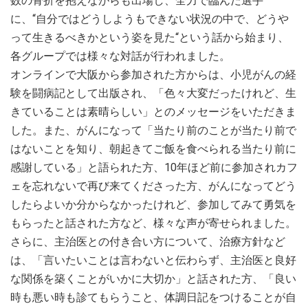
数の骨折を抱えながらも出場し、全力で臨んだ選手
に、“自分ではどうしようもできない状況の中で、どうや
って生きるべきかという姿を見た“という話から始まり、
各グループでは様々な対話が行われました。
オンラインで大阪から参加された方からは、小児がんの経
験を闘病記として出版され、「色々大変だったけれど、生
きていることは素晴らしい」とのメッセージをいただきま
した。また、がんになって「当たり前のことが当たり前で
はないことを知り、朝起きてご飯を食べられる当たり前に
感謝している」と語られた方、10年ほど前に参加されカフ
ェを忘れないで再び来てくださった方、がんになってどう
したらよいか分からなかったけれど、参加してみて勇気を
もらったと話された方など、様々な声が寄せられました。
さらに、主治医との付き合い方について、治療方針など
は、「言いたいことは言わないと伝わらず、主治医と良好
な関係を築くことがいかに大切か」と話された方、「良い
時も悪い時も診てもらうこと、体調日記をつけることが自