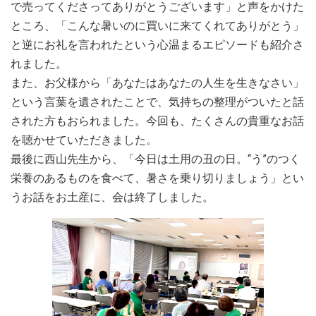
21日（9：00-12：00）
で売ってくださってありがとうございます」と声をかけた
ところ、「こんな暑いのに買いに来てくれてありがとう」
2025.04.15
と逆にお礼を言われたという心温まるエピソードも紹介さ
2025年5月18日 12周年記念講演はこちらよりお申込み可能
れました。
です
また、お父様から「あなたはあなたの人生を生きなさい」
2024.07.02
という言葉を遺されたことで、気持ちの整理がついたと話
10周年記念誌をe-bookでご覧いただけます。後編
された方もおられました。今回も、たくさんの貴重なお話
を聴かせていただきました。
2024.07.02
10周年記念誌をe-bookでご覧いただけます。 前編
最後に西山先生から、「今日は土用の丑の日。“う”のつく
栄養のあるものを食べて、暑さを乗り切りましょう」とい
2023.12.25
うお話をお土産に、会は終了しました。
メリークリスマス！2023年12日10日のカフェの様子を動画に
纏めてみました。
2022.12.24
2022年12月18日 3年ぶりのリアルクリスマス会の様子を動
画にまとめてみました
2022.08.17